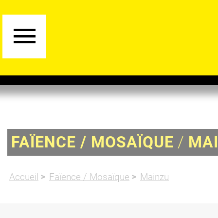
Panneau de gestion des cookies
FAÏENCE / MOSAÏQUE
/
MA
Accueil
Faïence / Mosaïque
Mainzu