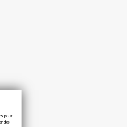
es
pour
er
des