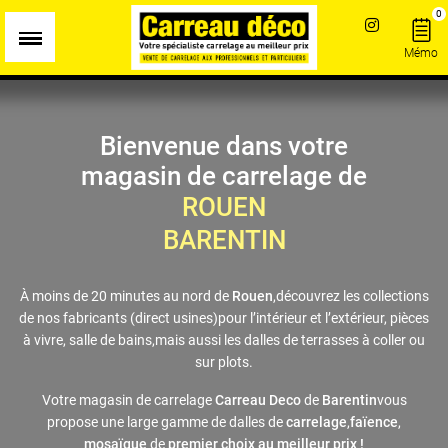
Panneau de gestion des cookies
0
Mémo
Bienvenue dans votre
magasin de carrelage de
ROUEN
BARENTIN
À moins de 20 minutes au nord de
Rouen
,
découvrez les collections
de nos fabricants (direct usines)
pour l’intérieur et l’extérieur, pièces
à vivre, salle de bains,
mais aussi les dalles de terrasses à coller ou
sur plots.
Votre magasin de carrelage
Carreau Deco
de
Barentin
vous
propose une large gamme de dalles de
carrelage
,
faïence
,
mosaïque
de
premier choix au meilleur prix !