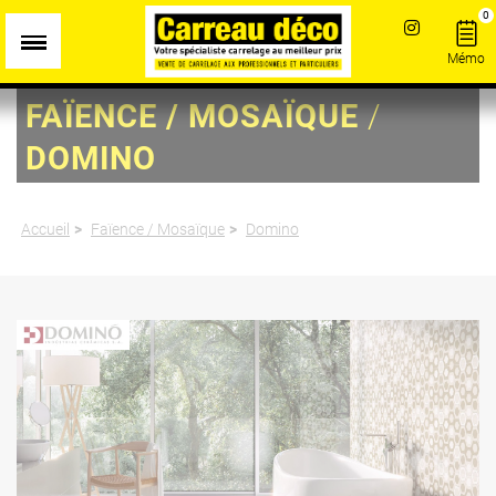
Panneau de gestion des cookies
0
Mémo
FAÏENCE / MOSAÏQUE
/
DOMINO
Accueil
Faïence / Mosaïque
Domino