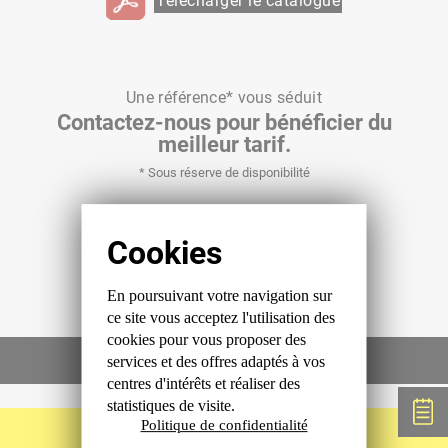
Télécharger le catalogue
Une référence* vous séduit
Contactez-nous pour bénéficier du
meilleur tarif.
* Sous réserve de disponibilité
Livraison sous 3 à 6 semaines minimum.
en savoir plus
Partager
En poursuivant votre navigation sur
ce site
vous acceptez l'utilisation des
cookies
pour vous proposer des
VOIR LE SITE DE L'USINE
services et des offres
adaptés à vos
centres d'intérêts et réaliser
des
statistiques de visite.
Politique de confidentialité
RETOUR AUX AUTRES USINES