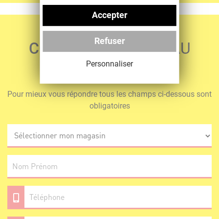
Accepter
Refuser
CONTACTEZ
CARREAU
DÉCO
Personnaliser
Pour mieux vous répondre tous les champs ci-dessous sont
obligatoires